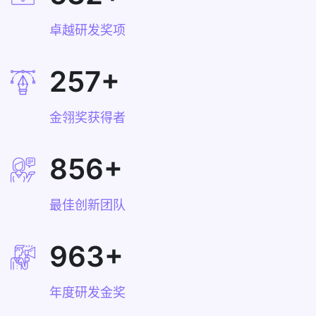
卓越研发奖项
257
+
金翎奖获得者
856
+
最佳创新团队
963
+
年度研发金奖