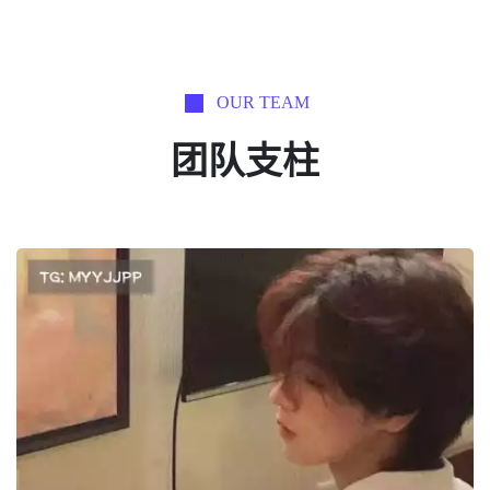
OUR TEAM
团队支柱