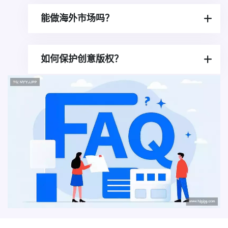
能做海外市场吗？
如何保护创意版权？