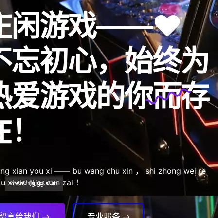
庄闲游戏——❤️
不忘初心，始终为
热爱游戏的你而存
在！
ng xian you xi ——️ bu wang chu xin ， shi zhong wei re
ou xi de ni er cun zai ！
留言给我们
专业服务