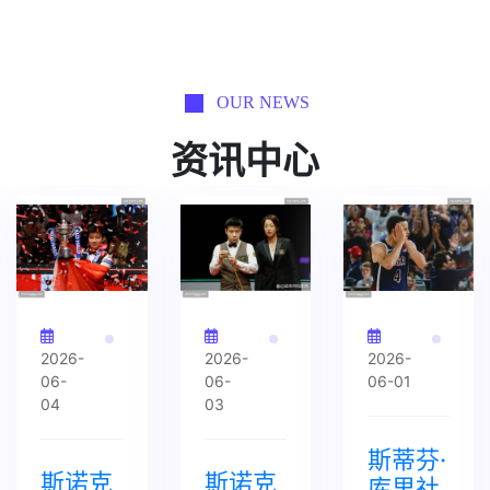
OUR NEWS
资讯中心
2026-
2026-
2026-
06-
06-
06-01
04
03
斯蒂芬·
斯诺克
斯诺克
库里社