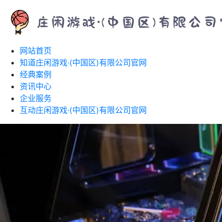
网站首页
知道庄闲游戏·(中国区)有限公司官网
经典案例
资讯中心
企业服务
互动庄闲游戏·(中国区)有限公司官网