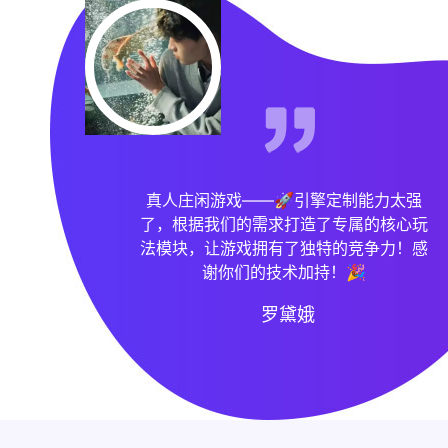
真人庄闲游戏——🚀引擎定制能力太强
了，根据我们的需求打造了专属的核心玩
法模块，让游戏拥有了独特的竞争力！感
谢你们的技术加持！🎉
罗黛娥