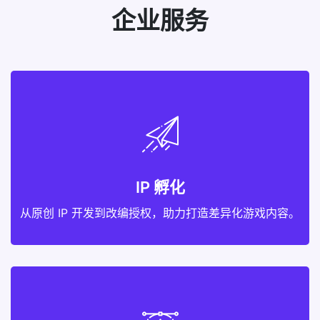
企业服务
IP 孵化
从原创 IP 开发到改编授权，助力打造差异化游戏内容。