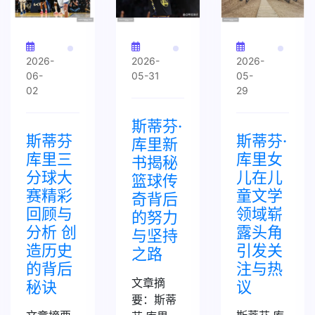
2026-
2026-
2026-
06-
05-31
05-
02
29
斯蒂芬·
斯蒂芬
斯蒂芬·
库里新
库里三
库里女
书揭秘
分球大
儿在儿
篮球传
赛精彩
童文学
奇背后
回顾与
领域崭
的努力
分析 创
露头角
与坚持
造历史
引发关
之路
的背后
注与热
文章摘
秘诀
议
要：斯蒂