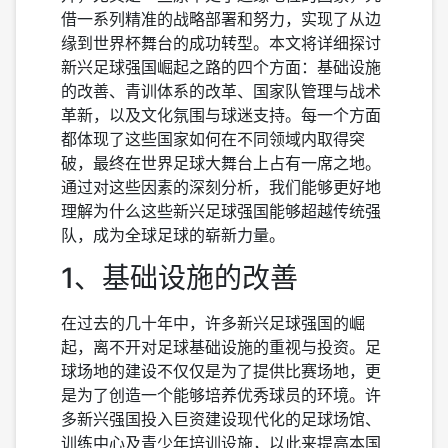
借一系列精准的战略部署和努力，实现了从边
缘到世界杯舞台的成功转型。本文将详细探讨
新兴足球强国崛起之路的四个方面：基础设施
的改善、青训体系的改革、国家队管理与战术
革新，以及文化氛围与球迷支持。每一个方面
都体现了这些国家如何在不同领域内取得突
破，最终在世界足球大舞台上占有一席之地。
通过对这些因素的深刻分析，我们能够更好地
理解为什么这些新兴足球强国能够超越传统强
队，成为全球足球的崭新力量。
1、基础设施的改善
在过去的几十年中，许多新兴足球强国的崛
起，离不开对足球基础设施的重视与投资。足
球场地的建设不仅仅是为了提供比赛场地，更
是为了创造一个能够培养优秀球员的环境。许
多新兴强国投入巨资建设现代化的足球场馆、
训练中心及青少年培训设施，以此来提高本国