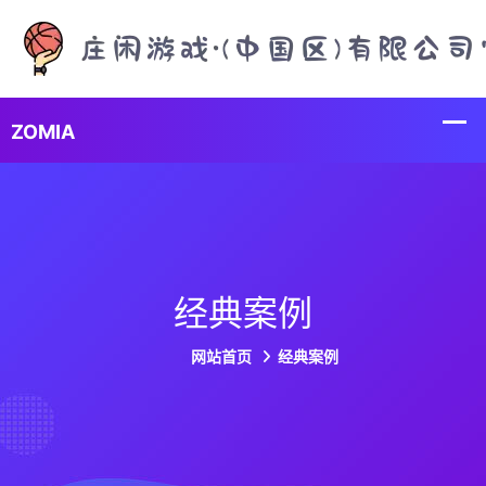
经典案例
网站首页
经典案例