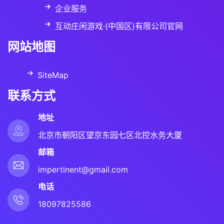
企业服务
互动庄闲游戏·(中国区)有限公司官网
网站地图
SiteMap
联系方式
地址
北京市朝阳区望京东园七区北控水务大厦
邮箱
impertinent@gmail.com
电话
18097825586