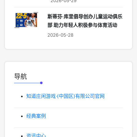
2026-05-29
斯蒂芬·库里倡导创办儿童运动俱乐
部 助力年轻人积极参与体育活动
2026-05-28
导航
知道庄闲游戏·(中国区)有限公司官网
经典案例
资讯中心