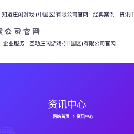
知道庄闲游戏·(中国区)有限公司官网
经典案例
资讯
企业服务
互动庄闲游戏·(中国区)有限公司官网
资讯中心
网站首页
资讯中心