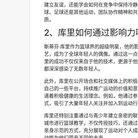
建立友谊，还能学会如何在竞争中保持冷静
球、足球还是其他运动，团队协作精神和共
质。
2、库里如何通过影响力
斯蒂芬·库里作为篮球界的超级明星，他的
艺，成为了全球年轻人的偶像。通过这一点
里的成功不仅仅来自于他的技术，更源于他
都深深感染了无数年轻人。
此外，库里在公开场合和社交媒体上的积极
自己的一些平台，持续推广运动的价值和意
递着积极健康的生活理念。例如，他通过参
式，吸引了大量年轻人关注并加入到运动行
库里还特别注重通过与青少年建立亲密的联
城市进行篮球教学，不仅传授技巧，还通过
亲身示范的方式，充分展现了运动对个人成
动能为他们带来不同的未来。