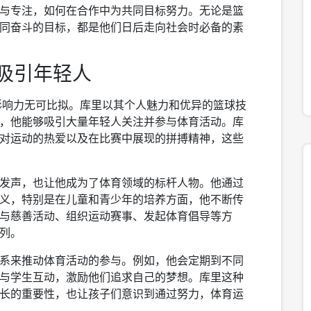
与专注，如何在合作中为共同目标努力。无论是篮
同奋斗的目标，都是他们日后走向社会时必备的素
吸引年轻人
影响力无可比拟。库里以其个人魅力和优异的篮球技
，他能够吸引大量年轻人关注并参与体育活动。库
对运动的热爱以及在比赛中展现的拼搏精神，这些
发声，也让他成为了体育领域的标杆人物。他通过
义，特别是在儿童和青少年的培养方面，他不断传
与慈善活动、组织运动赛事、发起体育倡导等方
列。
系来推动体育活动的参与。例如，他会定期到不同
与学生互动，激励他们追求自己的梦想。库里这种
长的重要性，也让孩子们意识到通过努力，体育运