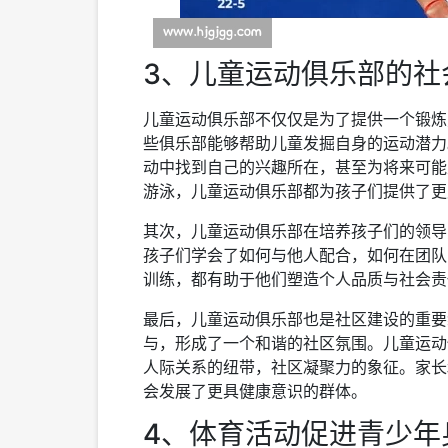
3、儿童运动俱乐部的社
儿童运动俱乐部不仅仅是为了提供一个锻炼
些俱乐部能够帮助儿童发掘自身的运动潜力
动中找到自己的兴趣所在，甚至为将来可能
游泳，儿童运动俱乐部都为孩子们提供了更
其次，儿童运动俱乐部在培养孩子们的领导
孩子们学会了如何与他人配合，如何在团队
训练，都有助于他们塑造个人品质与社会责
最后，儿童运动俱乐部也是社区建设的重要
与，形成了一个和谐的社区氛围。儿童运动
人际关系的纽带，社区凝聚力的象征。家长
会发展了更具健康意识的群体。
4、体育活动促进青少年