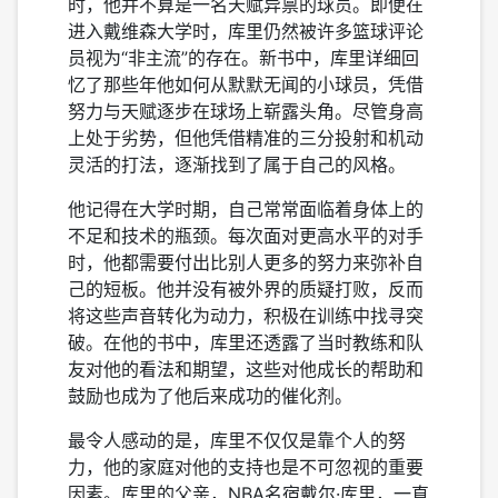
时，他并不算是一名天赋异禀的球员。即便在
进入戴维森大学时，库里仍然被许多篮球评论
员视为“非主流”的存在。新书中，库里详细回
忆了那些年他如何从默默无闻的小球员，凭借
努力与天赋逐步在球场上崭露头角。尽管身高
上处于劣势，但他凭借精准的三分投射和机动
灵活的打法，逐渐找到了属于自己的风格。
他记得在大学时期，自己常常面临着身体上的
不足和技术的瓶颈。每次面对更高水平的对手
时，他都需要付出比别人更多的努力来弥补自
己的短板。他并没有被外界的质疑打败，反而
将这些声音转化为动力，积极在训练中找寻突
破。在他的书中，库里还透露了当时教练和队
友对他的看法和期望，这些对他成长的帮助和
鼓励也成为了他后来成功的催化剂。
最令人感动的是，库里不仅仅是靠个人的努
力，他的家庭对他的支持也是不可忽视的重要
因素。库里的父亲，NBA名宿戴尔·库里，一直