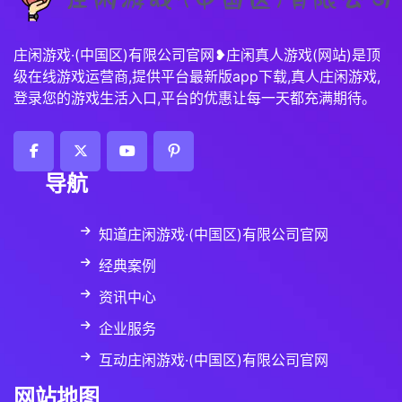
庄闲游戏·(中国区)有限公司官网❥庄闲真人游戏(网站)是顶
级在线游戏运营商,提供平台最新版app下载,真人庄闲游戏,
登录您的游戏生活入口,平台的优惠让每一天都充满期待。
导航
知道庄闲游戏·(中国区)有限公司官网
经典案例
资讯中心
企业服务
互动庄闲游戏·(中国区)有限公司官网
网站地图