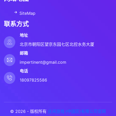
SiteMap
联系方式
地址
北京市朝阳区望京东园七区北控水务大厦
邮箱
impertinent@gmail.com
电话
18097825586
© 2026 - 版权所有
庄闲游戏·(中国区)有限公司官网