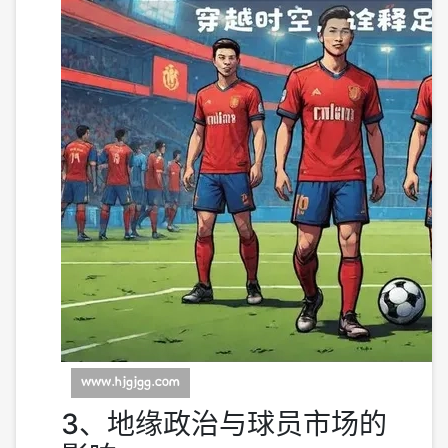
3、地缘政治与球员市场的