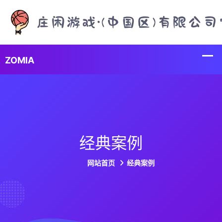
经典案例
网站首页
经典案例